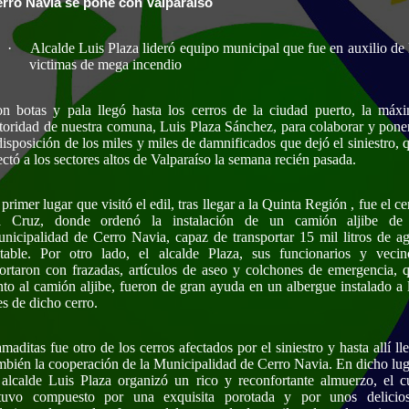
rro Navia se pone con Valparaíso
·
Alcalde Luis Plaza lideró equipo municipal que fue en auxilio de 
victimas de mega incendio
n botas y pala llegó hasta los cerros de la ciudad puerto, la máx
toridad de nuestra comuna, Luis Plaza Sánchez, para colaborar y pone
disposición de los miles y miles de damnificados que dejó el siniestro, 
ectó a los sectores altos de Valparaíso la semana recién pasada.
 primer lugar que visitó el edil, tras llegar a la Quinta Región , fue el ce
 Cruz, donde ordenó la instalación de un camión aljibe de
nicipalidad de Cerro Navia, capaz de transportar 15 mil litros de a
table. Por otro lado, el alcalde Plaza, sus funcionarios y vecin
ortaron con frazadas, artículos de aseo y colchones de emergencia, 
nto al camión aljibe, fueron de gran ayuda en un albergue instalado a 
es de dicho cerro.
maditas fue otro de los cerros afectados por el siniestro y hasta allí ll
mbién la cooperación de la Municipalidad de Cerro Navia. En dicho lug
 alcalde Luis Plaza organizó un rico y reconfortante almuerzo, el c
tuvo compuesto por una exquisita porotada y por unos delicio