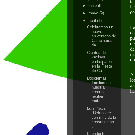
ta
►
junio
(8)
ll
co
►
mayo
(9)
▼
abril
(9)
La
Celebramos un
nuevo
co
aniversario de
pu
Carabineros
de
de ...
de
Cientos de
ma
vecinos
qu
participaron
en la Fiesta
de Cu...
A 
Doscientas
lo
familias de
al
nuestra
ll
comuna
reciben
mate...
Luis Plaza:
"Defenderé
con mi vida la
construcción..
.
Intendente