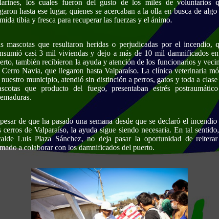
llarines, los cuales fueron del gusto de los miles de voluntarios 
egaron hasta ese lugar, quienes se acercaban a la olla en busca de algo
mida tibia y fresca para recuperar las fuerzas y el ánimo.
s mascotas que resultaron heridas o perjudicadas por el incendio, 
nsumió casi 3 mil viviendas y dejo a más de 10 mil damnificados en
erto, también recibieron la ayuda y atención de los funcionarios y veci
 Cerro Navia, que llegaron hasta Valparaíso. La clínica veterinaria mó
 nuestro municipio, atendió sin distinción a perros, gatos y toda a clase
scotas que producto del fuego, presentaban estrés postraumátic
emaduras.
pesar de que ha pasado una semana desde que se declaró el incendio
s cerros de Valparaíso, la ayuda sigue siendo necesaria. En tal sentido,
calde Luis Plaza Sánchez, no deja pasar la oportunidad de reiterar
amado a colaborar con los damnificados del puerto.