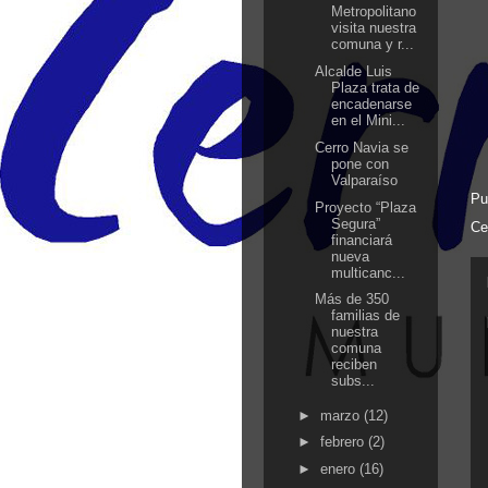
Metropolitano
visita nuestra
comuna y r...
Alcalde Luis
Plaza trata de
encadenarse
en el Mini...
Cerro Navia se
pone con
Valparaíso
Pu
Proyecto “Plaza
Segura”
Ce
financiará
nueva
multicanc...
Más de 350
familias de
nuestra
comuna
reciben
subs...
►
marzo
(12)
►
febrero
(2)
►
enero
(16)