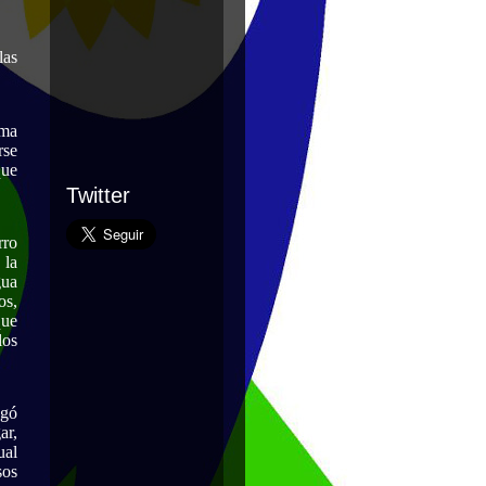
las
ima
rse
que
Twitter
rro
 la
gua
os,
que
los
egó
ar,
ual
sos