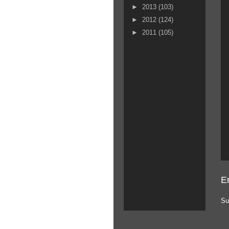
►
2013
(103)
►
2012
(124)
►
2011
(105)
E
Su