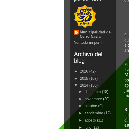
Ce
Municipalidad de
Co
Cerro Navia
au
Ver todo mi perfil
a 
af
Archivo del
blog
El
La
►
2016
(42)
Mu
►
2015
(107)
po
ap
▼
2014
(138)
ju
►
diciembre
(18)
pi
►
noviembre
(20)
►
octubre
(9)
Ra
►
septiembre
(12)
ta
el
►
agosto
(11)
es
►
julio
(12)