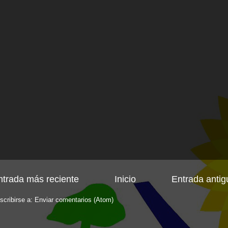
ntrada más reciente
Inicio
Entrada antig
scribirse a:
Enviar comentarios (Atom)